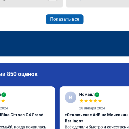
Показать все
ии 850 оценок
в
Исмаил
✓
✓
И
★
★
★
★
★
★
★
 2024
28 января 2024
Blue Citroen C4 Grand
«Отключение AdBlue Мочевины 
Berlingo»
семьёй, когда появилась 
Всё сделали быстро и качественн