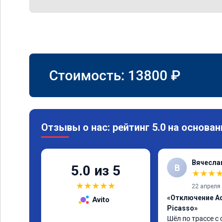
Стоимость:
13800
₽
Отзывы о нас: рейтинг 5.0 на основан
Вячесла
В
5.0 из 5
★
★
★
★
★
★
★
★
22 апреля
«Отключение Ad
Avito
Picasso»
Шёл по трассе с 