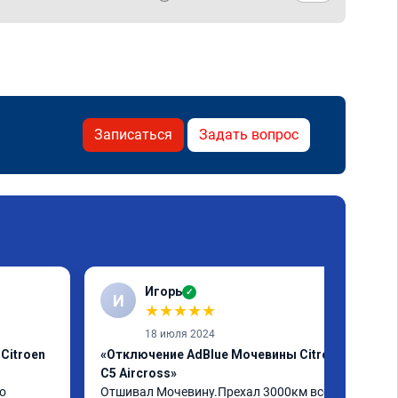
Записаться
Задать вопрос
Игорь
✓
И
★
★
★
★
★
18 июля 2024
Citroen
«Отключение AdBlue Мочевины Citroen
C5 Aircross»
о
Отшивал Мочевину.Прехал 3000км всё 