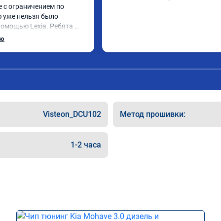
 с ограничением по 
ю уже нельзя было 
помощью Lexia. Ребята 
, оперативно приняли и 
ью
 adblue, так и eolys. 
рван ))
Visteon_DCU102
Метод прошивки:
1-2 часа