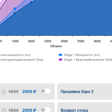
00
1500
2000
2500
3000
3500
4000
4
Об/мин
кая мощность (лс)
Stage 1 Мощность (лс)
кой крутящий момент (Нм)
Stage 1 Крутящий момент (Нм
9800
2000 ₽
Прошивка Евро 2
9800
2000 ₽
Возврат стока