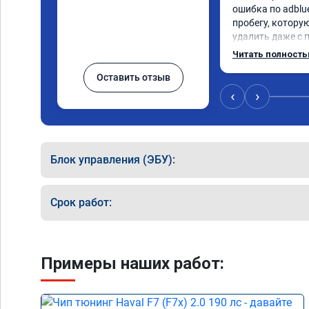
ошибка по adblue
пробегу, котору
удалить даже с 
пошли навстречу
Читать полност
за час отшили как
Оставить отзыв
Отпуск не был со
‹
›
Блок управления (ЭБУ):
Срок работ:
Примеры наших работ: