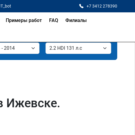
CT_bot
+7 3412 278390
Примеры работ
FAQ
Филиалы
 в Ижевске.