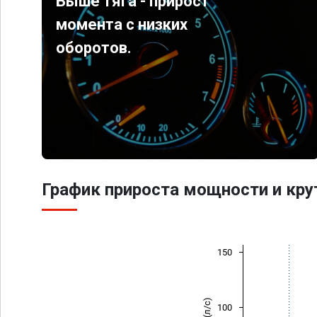
Выше тяга - прирост
момента с низких
оборотов.
График прироста мощности и кр
150
100