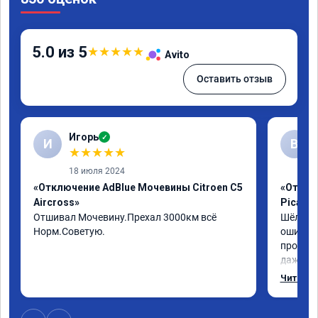
5.0 из 5
★
★
★
★
★
Avito
Оставить отзыв
Игорь
✓
И
В
★
★
★
★
★
18 июля 2024
«Отключение AdBlue Мочевины Citroen C5
«Отключ
Aircross»
Picass
Отшивал Мочевину.Прехал 3000км всё 
Шёл по 
Норм.Советую.
ошибка 
пробегу
даже с 
навстре
Читать 
отшили к
был сор