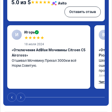
5.0 из 5
★
★
★
★
★
Avito
Оставить отзыв
Игорь
✓
И
В
★
★
★
★
★
18 июля 2024
«Отключение AdBlue Мочевины Citroen C5
«Отключ
Aircross»
Picass
Отшивал Мочевину.Прехал 3000км всё 
Шёл по 
Норм.Советую.
ошибка 
пробегу
даже с 
навстре
Читать 
отшили к
был сор
‹
›