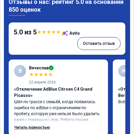
Отзывы о нас: рейтинг 5.0 на основании
850 оценок
5.0 из 5
★
★
★
★
★
Avito
Оставить отзыв
Вячеслав
✓
В
И
★
★
★
★
★
22 апреля 2024
«Отключение AdBlue Citroen C4 Grand
«Отклю
Picasso»
Berling
Шёл по трассе с семьёй, когда появилась 
Всё сде
ошибка по adblue с ограничением по 
пробегу, которую уже нельзя было удалить 
даже с помощью Lexia. Ребята пошли 
навстречу, оперативно приняли и за час 
Читать полностью
отшили как adblue, так и eolys. Отпуск не 