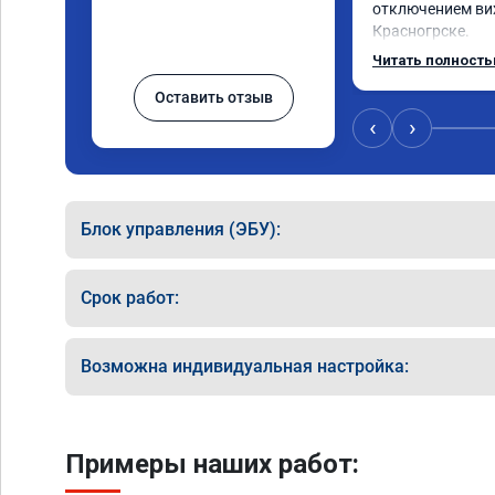
отключением вих
Красногрске.

Все прошло отли
Читать полност
упал,провалы из
Оставить отзыв
двигатель работ
удаления вихрев
‹
›
режиме,но и до у
топлива был выш
Я доволен,мастер
Команда у них то
Блок управления (ЭБУ):
Срок работ:
Возможна индивидуальная настройка:
Примеры наших работ: