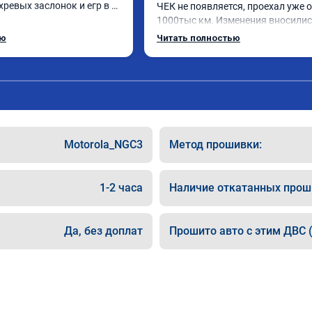
ревых заслонок и егр в 
ЧЕК не появляется, проехал уже о
1000тыс км. Изменения вносились
чно,расход топлива 
родную прошивку, потом програм
ью
Читать полностью
чезли. Понятно,что 
закачали обратно. Рекомендую.
ал после физического 
ых заслонок в аварийном 
даления их расход 
е чем сейчас.

у огромное спасибо!!!!

п!!!
Motorola_NGC3
Метод прошивки:
1-2 часа
Наличие откатанных прош
Да, без доплат
Прошито авто с этим ДВС (