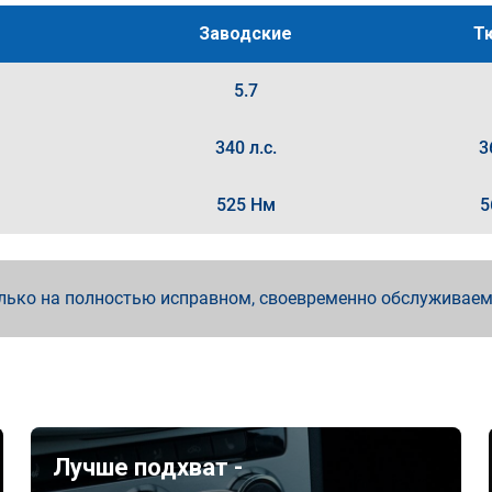
Заводские
Т
5.7
340 л.с.
3
525 Нм
5
лько на полностью исправном, своевременно обслуживае
Лучше подхват -