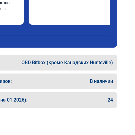
коло 
 в 
му 
OBD Bitbox (кроме Канадских Huntsville)
ивок:
В наличии
на 01.2026):
24