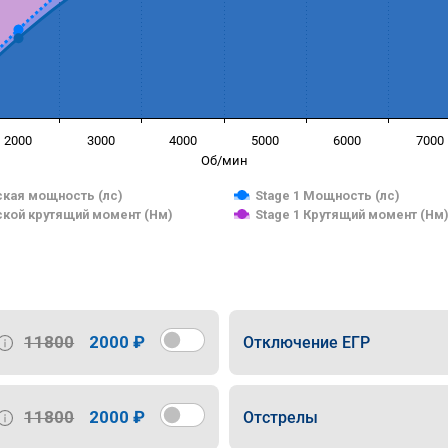
2000
3000
4000
5000
6000
7000
Об/мин
кая мощность (лс)
Stage 1 Мощность (лс)
кой крутящий момент (Нм)
Stage 1 Крутящий момент (Нм
11800
2000 ₽
Отключение ЕГР
11800
2000 ₽
Отстрелы