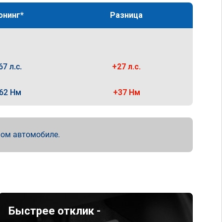
юнинг*
Разница
67 л.с.
+27 л.с.
62 Нм
+37 Нм
мом автомобиле.
Быстрее отклик -