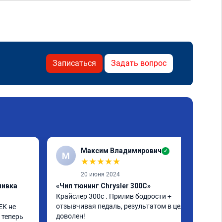
Записаться
Задать вопрос
Максим Владимирович
✓
М
★
★
★
★
★
20 июня 2024
шивка
«Чип тюнинг Chrysler 300C»
Крайслер 300с . Прилив бодрости + 
отзывчивая педаль, результатом в целом 
К не 
доволен!
 теперь 