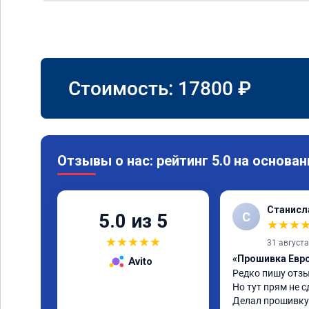
Стоимость:
17800
₽
Отзывы о нас: рейтинг 5.0 на основан
Станисл
С
5.0 из 5
★
★
★
★
★
★
★
★
31 август
«Прошивка Евро 
Avito
Редко пишу отзы
Но тут прям не с
Делал прошивку 