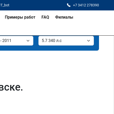
CT_bot
+7 3412 278390
Примеры работ
FAQ
Филиалы
вске.