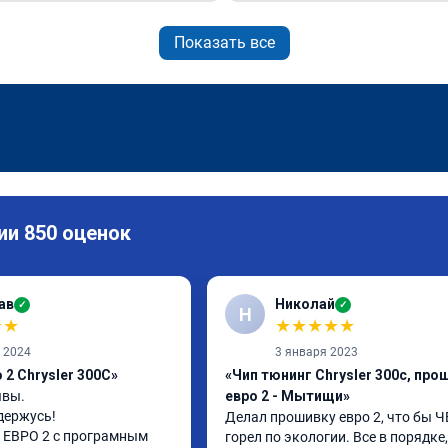
Показать все
ии 850 оценок
ав
Николай
✓
✓
Н
★
★
★
★
★
★
★
а 2024
3 января 2023
2 Chrysler 300C»
«Чип тюнинг Chrysler 300c, про
вы.

евро 2 - Мытищи»
держусь!

Делал прошивку евро 2, что бы ЧЕ
ЕВРО 2 с програмным 
горел по экологии. Все в порядке,