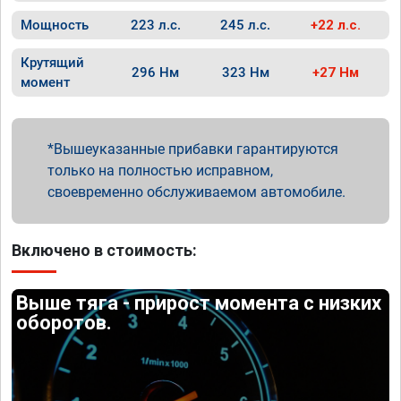
Мощность
223 л.с.
245 л.с.
+22 л.с.
Крутящий
296 Нм
323 Нм
+27 Нм
момент
Вышеуказанные прибавки гарантируются
только на полностью исправном,
своевременно обслуживаемом автомобиле.
Включено в стоимость:
Выше тяга - прирост момента с низких
оборотов.