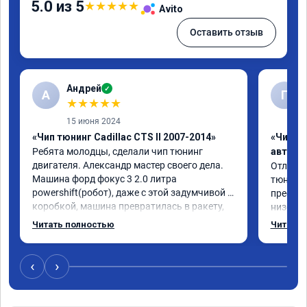
5.0 из 5
★
★
★
★
★
Avito
Оставить отзыв
Андрей
✓
А
Г
★
★
★
★
★
15 июня 2024
«Чип тюнинг Cadillac CTS II 2007-2014»
«Чип т
Ребята молодцы, сделали чип тюнинг 
автомо
двигателя. Александр мастер своего дела. 
Отлична
Машина форд фокус 3 2.0 литра 
тюнинго
powershift(робот), даже с этой задумчивой 
преобра
коробкой, машина превратилась в ракету, 
низов, 
даже страшно от такого ускорения, 
Расход 
Читать полностью
Читать 
динамика огонь, педаль газа отзывчивее, 
снизилс
пропала эта удасная задумчивость 
подробн
машины, при этом расход топлива немного 
всем, к
‹
›
уменьшился, начиная даже на холостом 
ходу. Да, можно найти дешевле услугу эту, 
но лучше чуть переплатить, но зато быть 