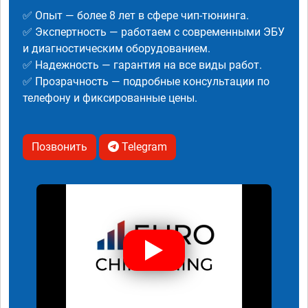
✅ Опыт — более 8 лет в сфере чип-тюнинга.
✅ Экспертность — работаем с современными ЭБУ
и диагностическим оборудованием.
✅ Надежность — гарантия на все виды работ.
✅ Прозрачность — подробные консультации по
телефону и фиксированные цены.
Позвонить
Telegram