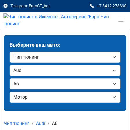
Telegram: EuroCT_bot
+7 3412 278390
Выберите ваш авто:
Чип тюнинг
Audi
A6