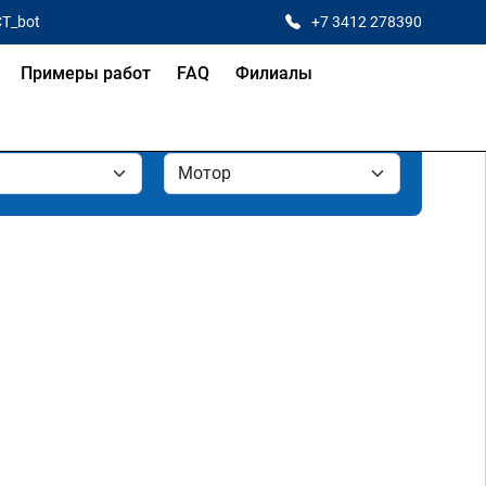
CT_bot
+7 3412 278390
Примеры работ
FAQ
Филиалы