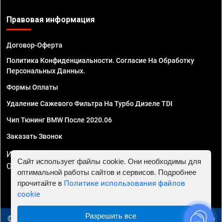
Правовая информация
Договор-Оферта
Политика Конфиденциальности. Согласие На Обработку
Персональных Данных.
Формы Оплаты
Удаление Сажевого Фильтра На Турбо Дизеле TDI
Чип Тюнинг BMW После 2020.06
Заказать Звонок
ИП Смирнов Георгий Павлович. ИНН 781302555843,
Сайт использует файлы cookie. Они необходимы для
ОГРНИП 324470400032610
оптимальной работы сайтов и сервисов. Подробнее
прочитайте в
Политике использования файлов
cookie
Разрешить все
© 2010 - 2026 Чип тюнинг в Ижевске - Автосервис "Евро