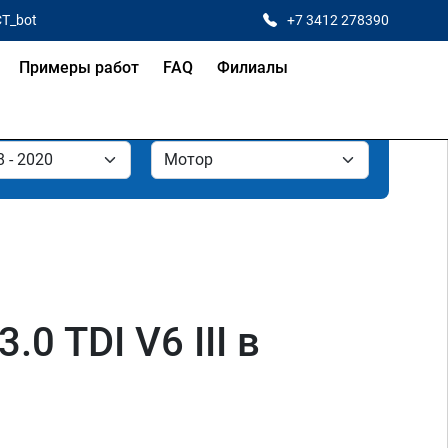
CT_bot
+7 3412 278390
Примеры работ
FAQ
Филиалы
0 TDI V6 III в