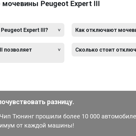
мочевины Peugeot Expert III
eugeot Expert III?
Как отключают мочевину
II позволяет
Сколько стоит отключе
почувствовать разницу.
ип Тюнинг прошили более 10 000 автомобилей
симум от каждой машины!