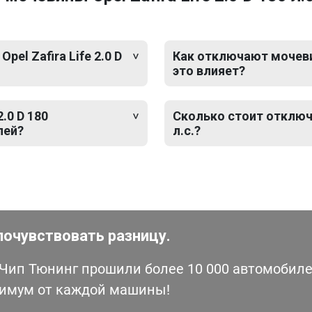
el Zafira Life 2.0 D
Как отключают мочевину 
это влияет?
.0 D 180
Сколько стоит отключен
лей?
л.с.?
почувствовать разницу.
ип Тюнинг прошили более 10 000 автомобилей
симум от каждой машины!