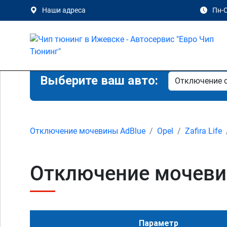
Наши адреса
Пн-С
Выберите ваш авто:
Отключение мочевины AdBlue
Opel
Zafira Life
Отключение мочевины
Параметр