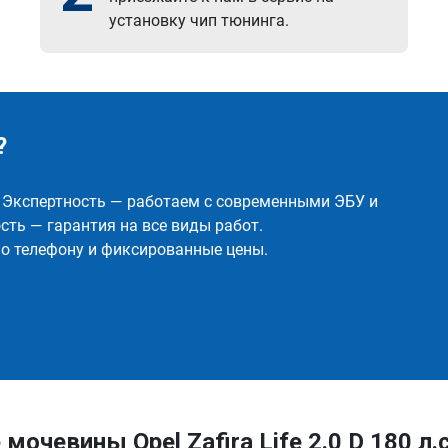
установку чип тюнинга.
?
✅ Экспертность — работаем с современными ЭБУ и
ть — гарантия на все виды работ.
о телефону и фиксированные цены.
чевины Opel Zafira Life 2.0 D 180 л.с