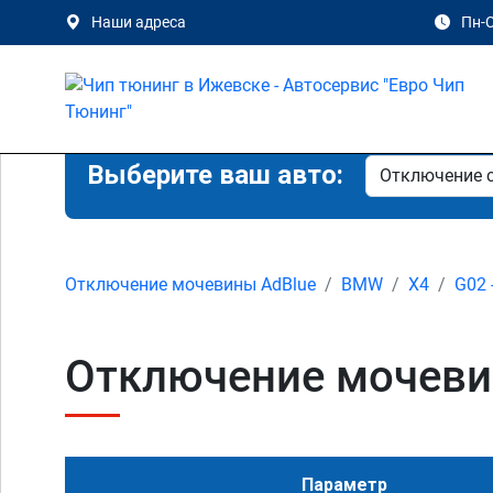
Наши адреса
Пн-С
Выберите ваш авто:
Отключение мочевины AdBlue
BMW
X4
G02 
Отключение мочевин
Параметр