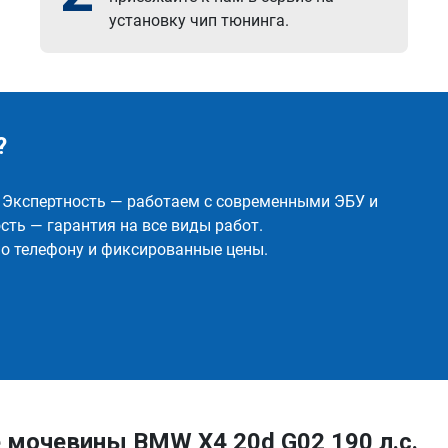
установку чип тюнинга.
?
✅ Экспертность — работаем с современными ЭБУ и
ть — гарантия на все виды работ.
о телефону и фиксированные цены.
 мочевины BMW X4 20d G02 190 л.с.