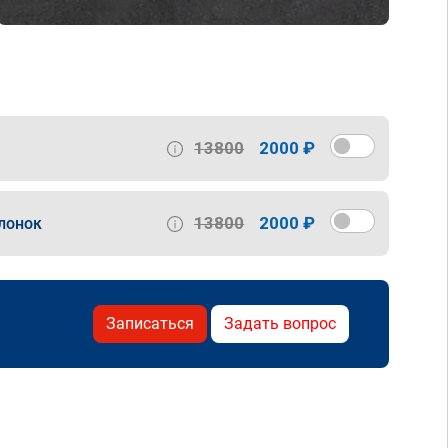
13800
2000 ₽
13800
2000 ₽
лонок
Записаться
Задать вопрос