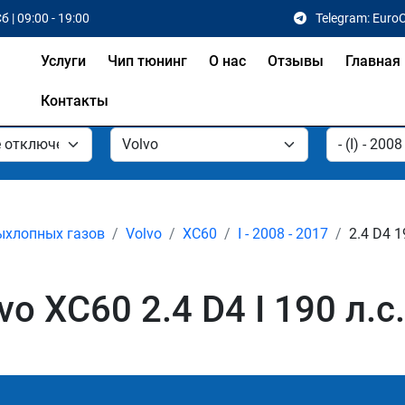
б | 09:00 - 19:00
Telegram: Euro
Услуги
Чип тюнинг
О нас
Отзывы
Главная
Контакты
ыхлопных газов
Volvo
XC60
I - 2008 - 2017
2.4 D4 1
o XC60 2.4 D4 I 190 л.с