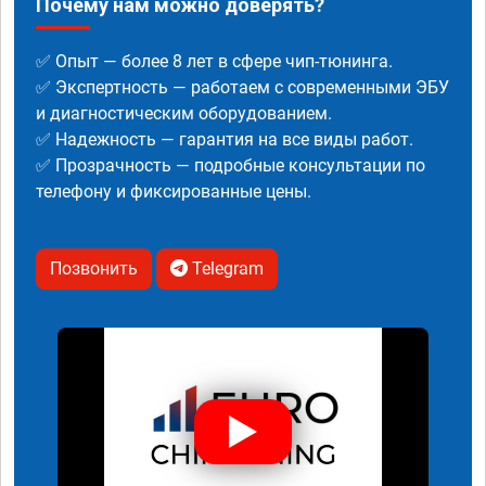
Почему нам можно доверять?
✅ Опыт — более 8 лет в сфере чип-тюнинга.
✅ Экспертность — работаем с современными ЭБУ
и диагностическим оборудованием.
✅ Надежность — гарантия на все виды работ.
✅ Прозрачность — подробные консультации по
телефону и фиксированные цены.
Позвонить
Telegram