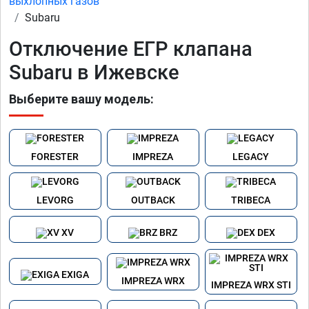
выхлопных газов
Subaru
Отключение ЕГР клапана
Subaru в Ижевске
Выберите вашу модель:
FORESTER
IMPREZA
LEGACY
LEVORG
OUTBACK
TRIBECA
XV
BRZ
DEX
EXIGA
IMPREZA WRX
IMPREZA WRX STI